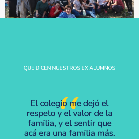
QUE DICEN NUESTROS EX ALUMNOS
smitió
El colegio me dejó el
El co
tales
respeto y el valor de la
valo
ridad,
familia, y el sentir que
como 
mo, la
acá era una familia más.
el ay